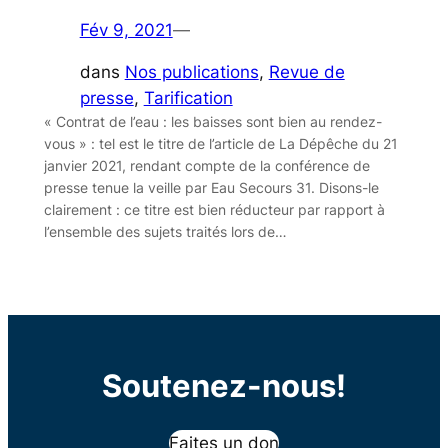
Fév 9, 2021
—
dans
Nos publications
, 
Revue de
presse
, 
Tarification
« Contrat de l’eau : les baisses sont bien au rendez-
vous » : tel est le titre de l’article de La Dépêche du 21
janvier 2021, rendant compte de la conférence de
presse tenue la veille par Eau Secours 31. Disons-le
clairement : ce titre est bien réducteur par rapport à
l’ensemble des sujets traités lors de…
Soutenez-nous!
Faites un don