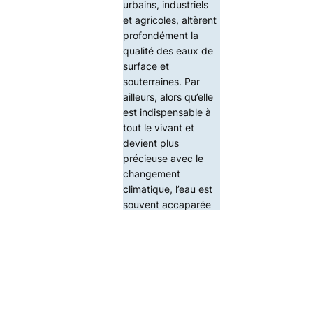
urbains, industriels
et agricoles, altèrent
profondément la
qualité des eaux de
surface et
souterraines. Par
ailleurs, alors qu’elle
est indispensable à
tout le vivant et
devient plus
précieuse avec le
changement
climatique, l’eau est
souvent accaparée
ou gérée par des
intérêts privés
(embouteillage,
gestion eau
potable).