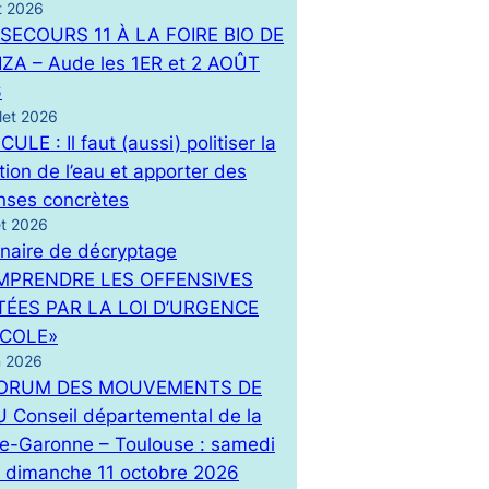
t 2026
SECOURS 11 À LA FOIRE BIO DE
ZA – Aude les 1ER et 2 AOÛT
6
llet 2026
ULE : Il faut (aussi) politiser la
tion de l’eau et apporter des
nses concrètes
let 2026
naire de décryptage
MPRENDRE LES OFFENSIVES
ÉES PAR LA LOI D’URGENCE
ICOLE»
n 2026
FORUM DES MOUVEMENTS DE
U Conseil départemental de la
e-Garonne – Toulouse : samedi
t dimanche 11 octobre 2026