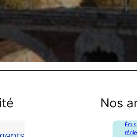
ité
Nos ar
Émiss
régi