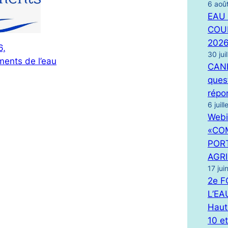
6 aoû
EAU 
COUI
202
6,
30 jui
ents de l’eau
CANIC
ques
répo
6 juil
Webi
«CO
PORT
AGR
17 jui
2e 
L’EA
Haut
10 e