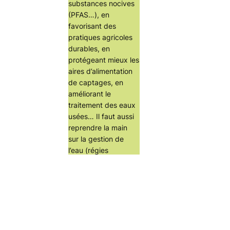
substances nocives
(PFAS…), en
favorisant des
pratiques agricoles
durables, en
protégeant mieux les
aires d’alimentation
de captages, en
améliorant le
traitement des eaux
usées… Il faut aussi
reprendre la main
sur la gestion de
l’eau (régies
publiques) et
améliorer la
démocratie de l’eau.
Ensemble, nous
pouvons œuvrer à
mieux protéger l’eau,
à mieux équilibrer