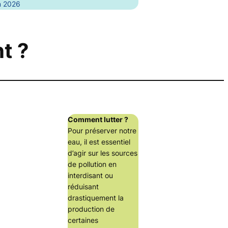
n 2026
t ?
Comment lutter ?
Pour préserver notre
eau, il est essentiel
d’agir sur les sources
de pollution en
interdisant ou
réduisant
drastiquement la
production de
certaines