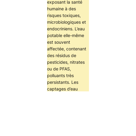
exposant la santé
humaine à des
risques toxiques,
microbiologiques et
endocriniens. L’eau
potable elle-même
est souvent
affectée, contenant
des résidus de
pesticides, nitrates
ou de PFAS,
polluants très
persistants. Les
captages d’eau
potable sont
aujourd’hui mal
protégés, et de
nouvelles lois
pourraient encore les
fragiliser.