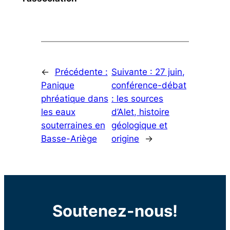
←
Précédente :
Suivante :
27 juin,
Panique
conférence-débat
phréatique dans
: les sources
les eaux
d’Alet, histoire
souterraines en
géologique et
Basse-Ariège
origine
→
Soutenez-nous!