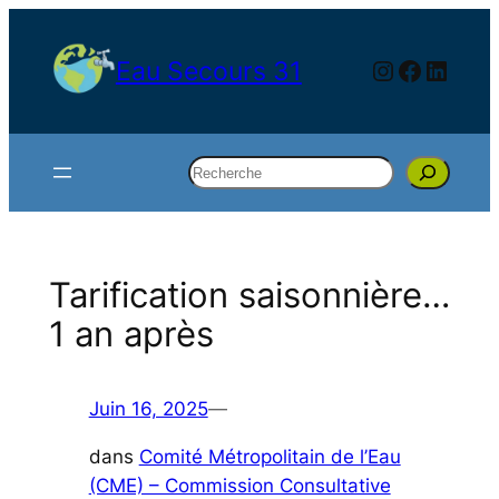
Aller
au
Instagram
Facebo
Linke
Eau Secours 31
contenu
Rechercher
Tarification saisonnière…
1 an après
Juin 16, 2025
—
dans
Comité Métropolitain de l’Eau
(CME) – Commission Consultative