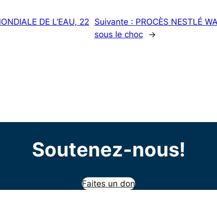
NDIALE DE L’EAU, 22
Suivante :
PROCÈS NESTLÉ WATER
sous le choc
→
Soutenez-nous!
Faites un don