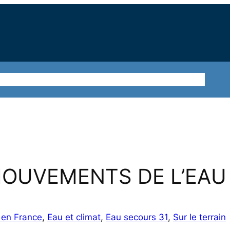
ions
Sur le terrain
Nos thématiques
Agir ensemble
MOUVEMENTS DE L’EAU
s en France
, 
Eau et climat
, 
Eau secours 31
, 
Sur le terrain