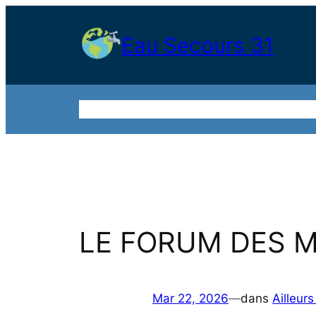
Aller
au
Eau Secours 31
contenu
Accueil
Qui sommes nous ?
Nos publicat
LE FORUM DES 
Mar 22, 2026
—
dans
Ailleur