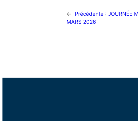
←
Précédente :
JOURNÉE MO
MARS 2026