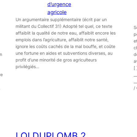
d’urgence
agricole
Un argumentaire supplémentaire (écrit par un
militant du Collectif 31) Adopté tel quel, ce texte
S
affaiblit la qualité de notre eau, affaiblit encore les
p
emplois dans l’agriculture, affaiblit notre santé,
e
ignore les coûts cachés de la mal bouffe, et coûte
c
une fortune en aides et subventions diverses, au
on
d
profit d’une minorité de gros agriculteurs
a
privilégiés…
[
re
_
_
…
/
LOI DUPLOMB 2