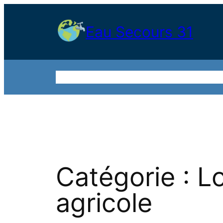
Aller
au
Eau Secours 31
contenu
Accueil
Qui sommes nous ?
Nos publicat
Catégorie :
Lo
agricole