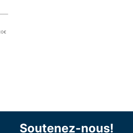
_____
 10€
Soutenez-nous!