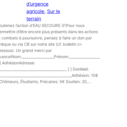
d’urgence
agricole
, 
Sur le
terrain
outenez l’action d’EAU SECOURS 31Pour nous
ermettre d’être encore plus présents dans les actions
t combats à poursuivre, pensez à faire un don par
hèque ou via CB sur notre site (cf. bulletin ci­-
essous). Un grand merci par
vance!Nom:___________________Prénom:__________________
 ] AdhésionAdresse:
________________________________________ [ ] DonMail:
___________________________________________Adhésion: 10€
 Chômeurs, Étudiants, Précaires: 5€ Soutien: 20,…