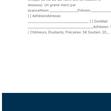
dessous). Un grand merci par
avance!Nom:___________________Prénom:_____________
[ ] AdhésionAdresse:
_________________________________________ [ ] DonMail:
____________________________________________Adhésion:
/ Chômeurs, Étudiants, Précaires: 5€ Soutien: 20,…