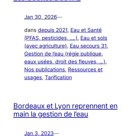
Jan 30, 2026
—
dans
depuis 2021
, 
Eau et Santé
(PFAS, pesticides, ….)
, 
Eau et sols
(avec agriculture)
, 
Eau secours 31
, 
Gestion de l’eau (régie publique,
eaux usées, droit des fleuves, …)
, 
Nos publications
, 
Ressources et
usages
, 
Tarification
Bordeaux et Lyon reprennent en
main la gestion de l’eau
Jan 3, 2023
—