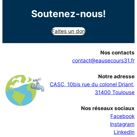
Soutenez-nous!
Faites un don
Nos contacts
contact@eausecours31.fr
Notre adresse
CASC, 10bis rue du colonel Driant,
31400 Toulouse
Nos réseaux sociaux
Facebook
Instagram
LinkedIn