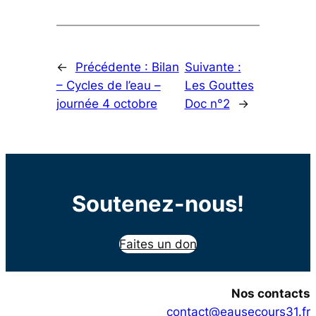
←
Précédente :
Bilan
Suivante :
– Cycles de l’eau –
Les Gouttes
journée 4 octobre
Doc n°2
→
Soutenez-nous!
Faites un don
Nos contacts
contact@eausecours31.fr