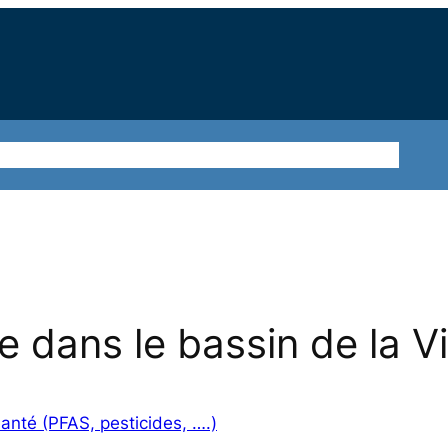
ions
Sur le terrain
Nos thématiques
Agir ensemble
 dans le bassin de la Vi
anté (PFAS, pesticides, ….)