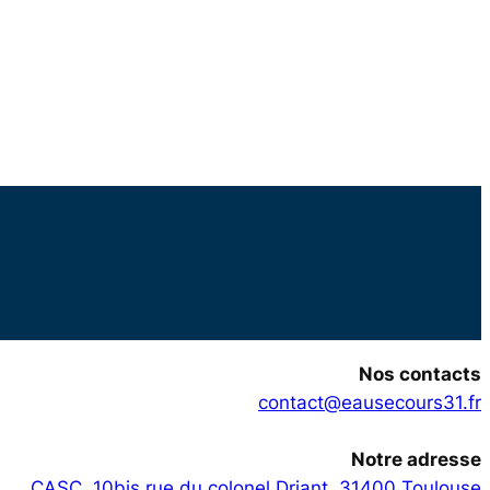
Nos contacts
contact@eausecours31.fr
Notre adresse
CASC, 10bis rue du colonel Driant, 31400 Toulouse