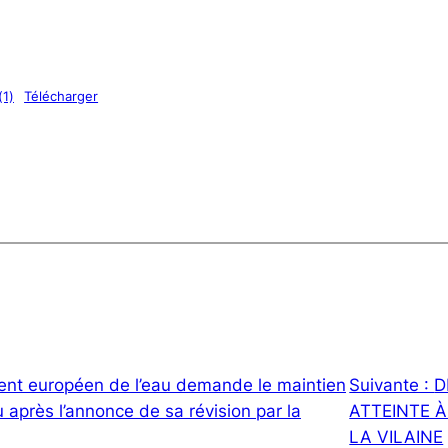
(1)
Télécharger
nt européen de l’eau demande le maintien
Suivante :
D
u après l’annonce de sa révision par la
ATTEINTE À
LA VILAINE