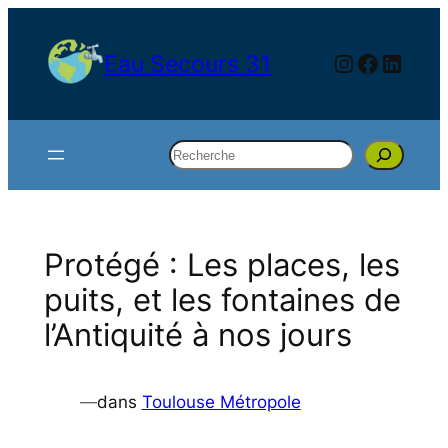
Aller
au
Instagram
Facebo
Linke
Eau Secours 31
contenu
Rechercher
Protégé : Les places, les
puits, et les fontaines de
l’Antiquité à nos jours
—
dans
Toulouse Métropole