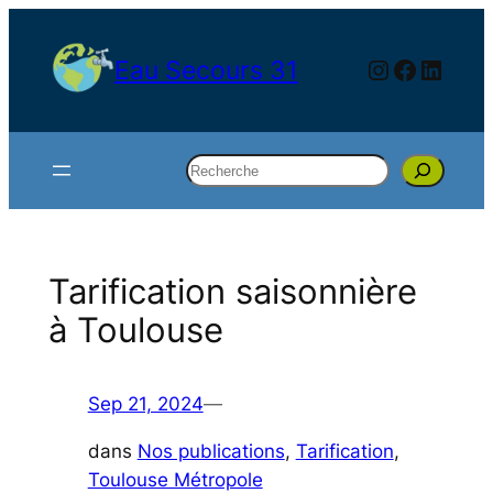
Aller
au
Instagram
Facebo
Linke
Eau Secours 31
contenu
Rechercher
Tarification saisonnière
à Toulouse
Sep 21, 2024
—
dans
Nos publications
, 
Tarification
, 
Toulouse Métropole