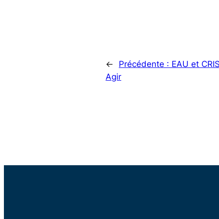
←
Précédente :
EAU et CRI
Agir