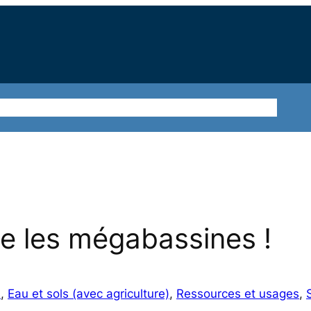
ions
Sur le terrain
Nos thématiques
Agir ensemble
re les mégabassines !
s
, 
Eau et sols (avec agriculture)
, 
Ressources et usages
, 